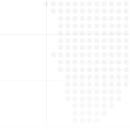
K
Proyectos
K Ton.