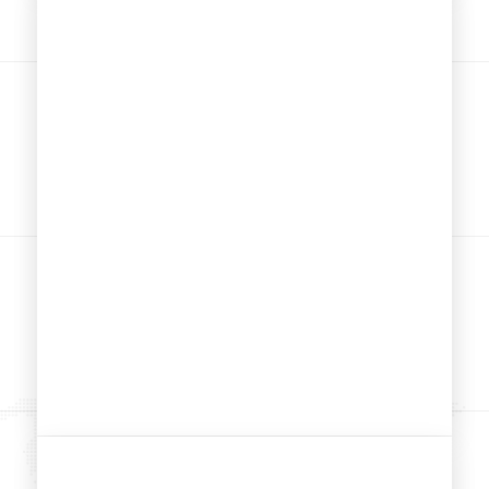
Minería
Tubería flex de alta calidad para la
industria minera. Soporta altas
presiones.